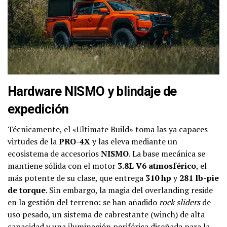
Hardware NISMO y blindaje de
expedición
Técnicamente, el «Ultimate Build» toma las ya capaces
virtudes de la
PRO-4X
y las eleva mediante un
ecosistema de accesorios
NISMO
. La base mecánica se
mantiene sólida con el motor
3.8L V6 atmosférico
, el
más potente de su clase, que entrega
310 hp
y
281 lb-pie
de torque
. Sin embargo, la magia del overlanding reside
en la gestión del terreno: se han añadido
rock sliders
de
uso pesado, un sistema de cabrestante (winch) de alta
capacidad y una iluminación periférica diseñada para la