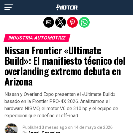
Salir de la versión móvil
INDUSTRIA AUTOMOTRIZ
Nissan Frontier «Ultimate
Build»: El manifiesto técnico del
overlanding extremo debuta en
Arizona
Nissan y Overland Expo presentan el «Ultimate Build»
basado en la Frontier PRO-4X 2026. Analizamos el
hardware NISMO, el motor V6 de 310 hp y el equipo de
expedición que redefine el off-road.
Published
3 meses ago
on
14 de mayo de 2026