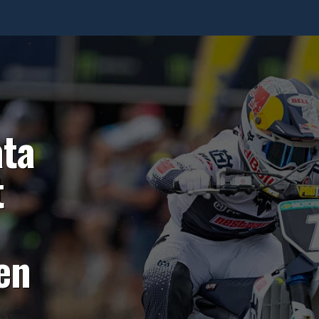
ata
t
en