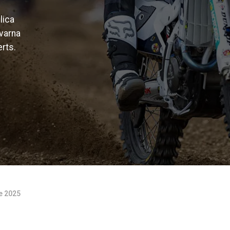
lica
varna
rts.
de 2025