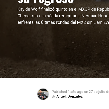
Kay de Wolf finalizó quinto en el MXGP de Repúb
Checa tras una sólida remontada. Nestaan Husq
enfrenta las últimas rondas del MX2 sin Liam Eve
Published
1 año ago
on
27 de julio 
By
Angel_Gonzalez