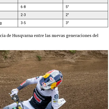
6-8
5°
2-3
2°
g
3-5
3°
ncia de Husqvarna entre las nuevas generaciones del