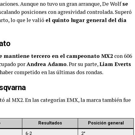
aciones. Aunque no tuvo un gran arranque, De Wolf
se
escalando posiciones con agresividad controlada. Superó
rto, lo que le valió
el quinto lugar general del día
ato
se mantiene tercero en el campeonato MX2
con 606
ocupado por
Andrea Adamo
. Por su parte,
Liam Everts
o haber competido en las últimas dos rondas.
usqvarna
tó al MX2. En las categorías EMX, la marca también fue
o
Resultados
Posición general
6-2
2°