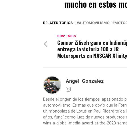
mucho en estos m
RELATED TOPICS:
AUTOMOVILISMO
MOTO
DON'T MISS
Connor Zilisch gana en Indianáp
entrega la victoria 100 a JR
Motorsports en NASCAR Xfinit
Angel_Gonzalez
Desde el origen de los tiempos, apasionado p
automovilismo. Es mas que obvio que la Formu
un monoplaza de Lotus en Paul Ricard te da l
años, fungí como juez de nuevos productos en
wins-a-global-media-award-at-the-2023-se