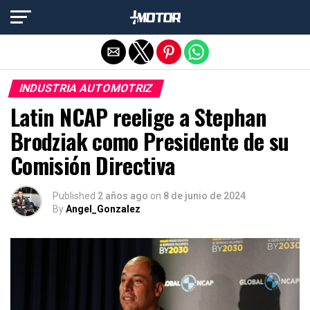
Salir de la versión móvil
INDUSTRIA AUTOMOTRIZ
Latin NCAP reelige a Stephan
Brodziak como Presidente de su
Comisión Directiva
Published
2 años ago
on
8 de junio de 2024
By
Angel_Gonzalez