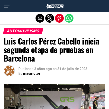
Salir de la versión móvil
AUTOMOVILISMO
Luis Carlos Pérez Cabello inicia
segunda etapa de pruebas en
Barcelona
Published
3 años ago
on
31 de julio de 2023
By
masmotor