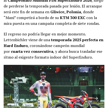
al
Campeonato Mundial FIM SuperEnduro 2026
, luego
de perderse la temporada pasada por lesión. El arranque
será este fin de semana en
Gliwice, Polonia
, donde
“Mani” competirá a bordo de su
KTM 300 EXC
con la
mira puesta en una campaña completa de siete rondas.
El regreso no podría llegar en mejor momento.
Lettenbichler viene de una
temporada 2025 perfecta en
Hard Enduro
, coronándose campeón mundial
por
cuarta vez consecutiva
, y ahora busca trasladar ese
ritmo al exigente formato indoor del SuperEnduro.