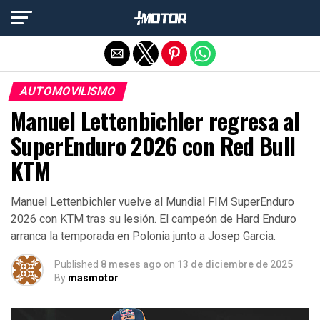
Salir de la versión móvil
AUTOMOVILISMO
Manuel Lettenbichler regresa al
SuperEnduro 2026 con Red Bull
KTM
Manuel Lettenbichler vuelve al Mundial FIM SuperEnduro
2026 con KTM tras su lesión. El campeón de Hard Enduro
arranca la temporada en Polonia junto a Josep Garcia.
Published
8 meses ago
on
13 de diciembre de 2025
By
masmotor