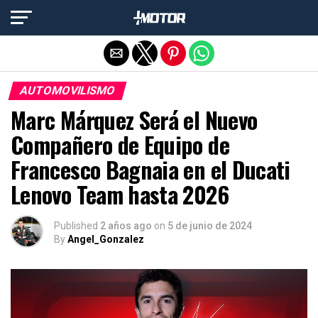
Salir de la versión móvil
AUTOMOVILISMO
Marc Márquez Será el Nuevo
Compañero de Equipo de
Francesco Bagnaia en el Ducati
Lenovo Team hasta 2026
Published
2 años ago
on
5 de junio de 2024
By
Angel_Gonzalez