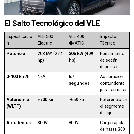
El Salto Tecnológico del VLE
Especificació
VLE 300
VLE 400
Impacto
n
Electric
4MATIC
Técnico
Potencia
203 kW (272
305 kW (409
Rendimiento
hp)
hp)
de sedán
deportivo.
0-100 km/h
N/A
6.4
Aceleración
segundos
contundente
para su masa.
Autonomía
>700 km
>650 km
Referencia en
(WLTP)
el segmento
de lujo.
Arquitectura
800V
800V
Carga rápida
de hasta 300