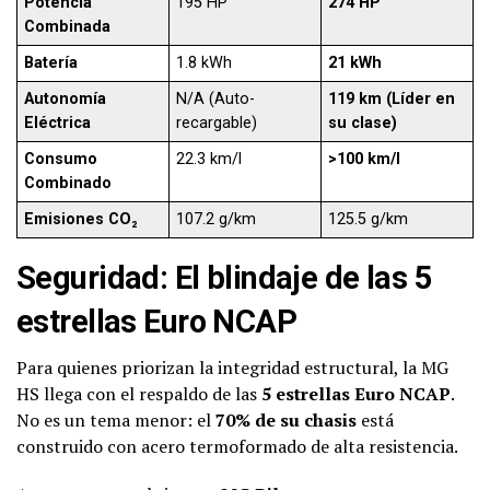
Potencia
195 HP
274 HP
Combinada
Batería
1.8 kWh
21 kWh
Autonomía
N/A (Auto-
119 km (Líder en
Eléctrica
recargable)
su clase)
Consumo
22.3 km/l
>100 km/l
Combinado
Emisiones CO₂
107.2 g/km
125.5 g/km
Seguridad: El blindaje de las 5
estrellas Euro NCAP
Para quienes priorizan la integridad estructural, la MG
HS llega con el respaldo de las
5 estrellas Euro NCAP
.
No es un tema menor: el
70% de su chasis
está
construido con acero termoformado de alta resistencia.