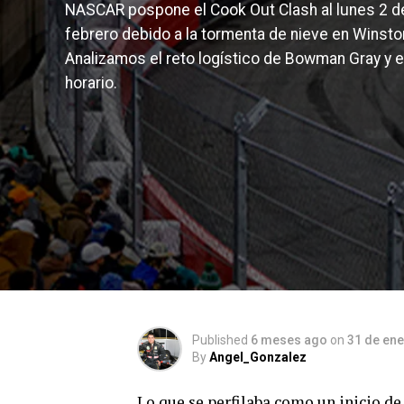
NASCAR pospone el Cook Out Clash al lunes 2 d
febrero debido a la tormenta de nieve en Winst
Analizamos el reto logístico de Bowman Gray y e
horario.
Published
6 meses ago
on
31 de ene
By
Angel_Gonzalez
Lo que se perfilaba como un inicio de