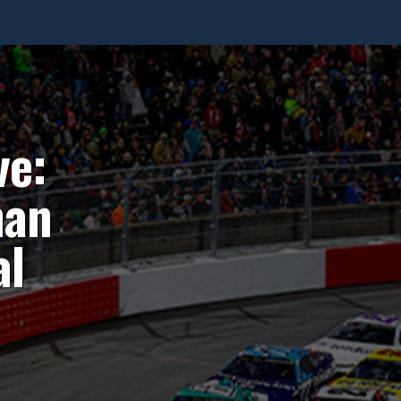
ve:
man
al