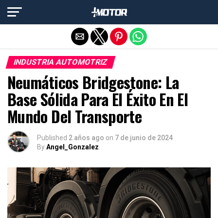
Salir de la versión móvil
INDUSTRIA AUTOMOTRIZ
Neumáticos Bridgestone: La
Base Sólida Para El Éxito En El
Mundo Del Transporte
Published
2 años ago
on
7 de junio de 2024
By
Angel_Gonzalez