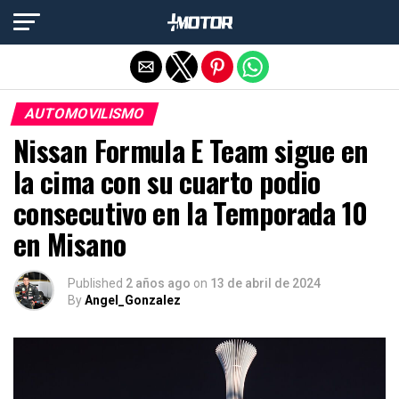
Salir de la versión móvil
AUTOMOVILISMO
Nissan Formula E Team sigue en
la cima con su cuarto podio
consecutivo en la Temporada 10
en Misano
Published
2 años ago
on
13 de abril de 2024
By
Angel_Gonzalez