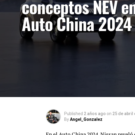
conceptos NEV e
Auto China 2024
Published
2 años ago
on
25 de abril
By
Angel_Gonzalez
En el Auto China 2024, Nissan reveló