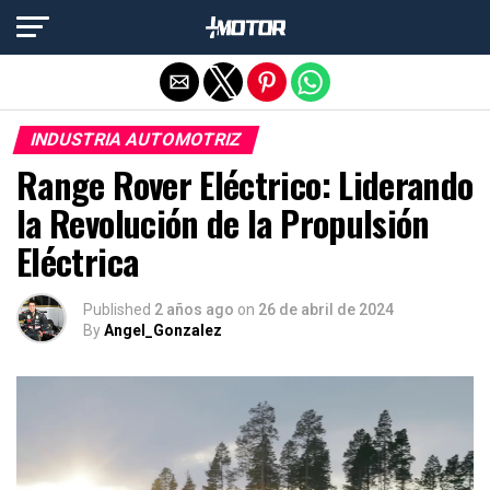
Salir de la versión móvil
INDUSTRIA AUTOMOTRIZ
Range Rover Eléctrico: Liderando
la Revolución de la Propulsión
Eléctrica
Published
2 años ago
on
26 de abril de 2024
By
Angel_Gonzalez