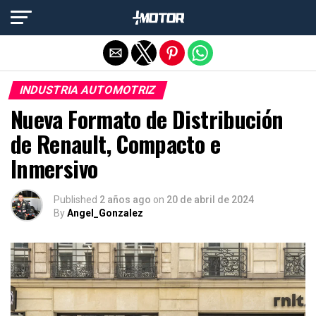
Salir de la versión móvil
INDUSTRIA AUTOMOTRIZ
Nueva Formato de Distribución
de Renault, Compacto e
Inmersivo
Published
2 años ago
on
20 de abril de 2024
By
Angel_Gonzalez