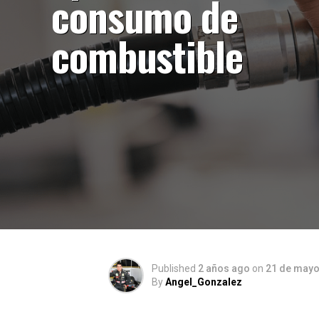
consumo de
combustible
Published
2 años ago
on
21 de mayo
By
Angel_Gonzalez