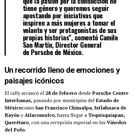
que la pasión por la conducción no
tiene género y queremos seguir
apostando por iniciativas que
inspiren a más mujeres a tomar el
volante y ser protagonistas de sus
propias historias”, comentó
Camilo
San Martín
, Director General
de
Porsche de México
.
Un recorrido lleno de emociones y
paisajes icónicos
El rally arrancó el
28 de febrero
desde
Porsche Centre
Interlomas
, pasando por municipios del
Estado de
México
como
San Francisco Chimalpa
,
Ixtlahuaca de
Rayón
y
Atlacomulco
, hasta llegar a
Tequisquiapan,
Querétaro
, con una recepción especial en los
Viñedos
del Polo
.