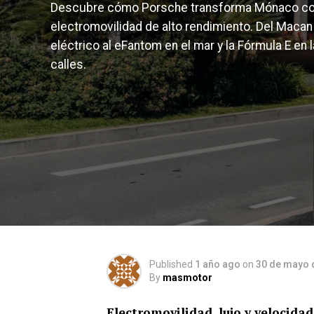
Descubre cómo Porsche transforma Mónaco c
electromovilidad de alto rendimiento. Del Macan
eléctrico al eFantom en el mar y la Fórmula E en 
calles.
Published
1 año ago
on
30 de mayo 
By
masmotor
Electromovilidad, lujo y velocida