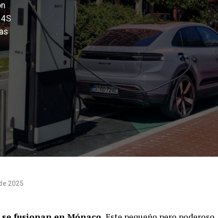
on
 4S
las
de 2025
d se fusionan en Mónaco.
Este pequeño pero poderoso