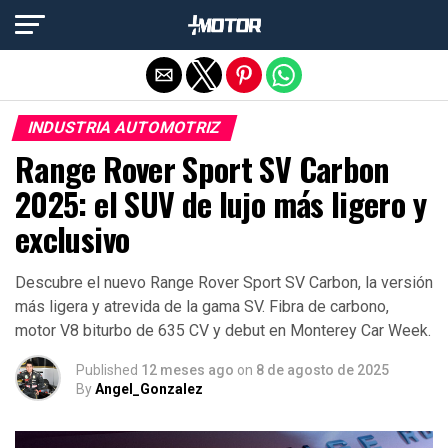
Salir de la versión móvil
INDUSTRIA AUTOMOTRIZ
Range Rover Sport SV Carbon
2025: el SUV de lujo más ligero y
exclusivo
Descubre el nuevo Range Rover Sport SV Carbon, la versión
más ligera y atrevida de la gama SV. Fibra de carbono,
motor V8 biturbo de 635 CV y debut en Monterey Car Week.
Published
12 meses ago
on
8 de agosto de 2025
By
Angel_Gonzalez