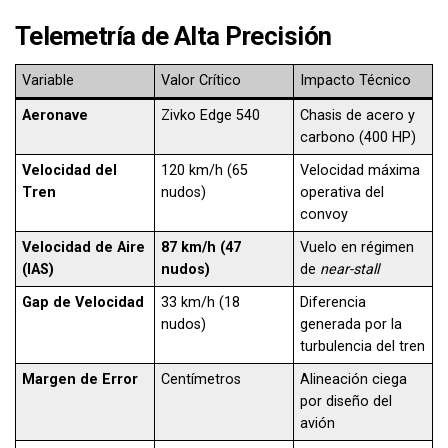
Telemetría de Alta Precisión
Variable
Valor Crítico
Impacto Técnico
Aeronave
Zivko Edge 540
Chasis de acero y
carbono (400 HP)
Velocidad del
120 km/h (65
Velocidad máxima
Tren
nudos)
operativa del
convoy
Velocidad de Aire
87 km/h (47
Vuelo en régimen
(IAS)
nudos)
de
near-stall
Gap de Velocidad
33 km/h (18
Diferencia
nudos)
generada por la
turbulencia del tren
Margen de Error
Centímetros
Alineación ciega
por diseño del
avión