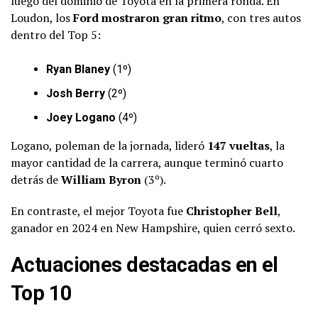
luego del dominio de Toyota en la primera ronda. En
Loudon, los
Ford mostraron gran ritmo
, con tres autos
dentro del Top 5:
Ryan Blaney
(1º)
Josh Berry
(2º)
Joey Logano
(4º)
Logano, poleman de la jornada, lideró
147 vueltas
, la
mayor cantidad de la carrera, aunque terminó cuarto
detrás de
William Byron
(3º).
En contraste, el mejor Toyota fue
Christopher Bell
,
ganador en 2024 en New Hampshire, quien cerró sexto.
Actuaciones destacadas en el
Top 10