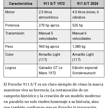
Característica
911 S/T 1972
911 S/T 2024
Motor
2.5 litros
4.0 litros bóxer, 6
atmosférico
cilindros
Potencia
270 hp aprox.
525 hp
Transmisión
Manual 5
Manual 6
velocidades
velocidades
Peso
960 kg aprox.
1,380 kg
Color
Amarillo Light
Amarillo Light
(117)
(117)
Logros
Ganador GT Le
Edición especial
Mans 1972
Sonderwunsch
El Porsche 911 S/T es un claro ejemplo de cómo la marca
mantiene viva su herencia. La restauración de un
campeón histórico y la creación de un modelo moderno
en paralelo no solo rinden homenaje a su historia, sino
que también confirman que en Porsche la innovación