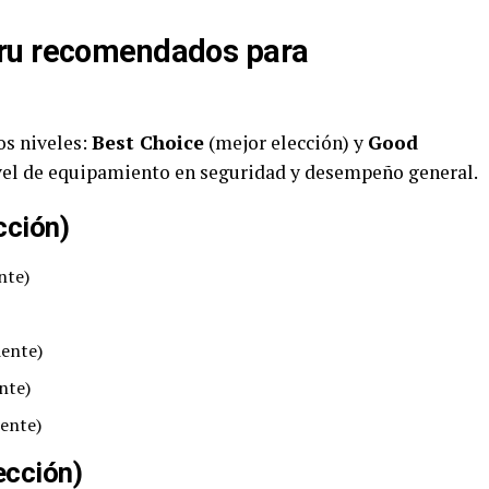
aru recomendados para
os niveles:
Best Choice
(mejor elección) y
Good
ivel de equipamiento en seguridad y desempeño general.
cción)
nte)
iente)
nte)
ente)
ección)