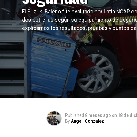
El Suzuki Baleno fue evaluado por Latin NCAP co
dos estrellas según su equipamiento de segurid
explicamos los resultados, pruebas y puntos dé
Published
8 meses ago
on
18 de di
By
Angel_Gonzalez