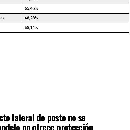
65,46%
les
48,28%
58,14%
to lateral de poste no se
 modelo no ofrece protección