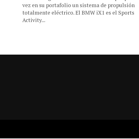
vez en su portafolio un sistema de propulsión
totalmente eléctrico. El BMW iX1 es el Sports
Activity...