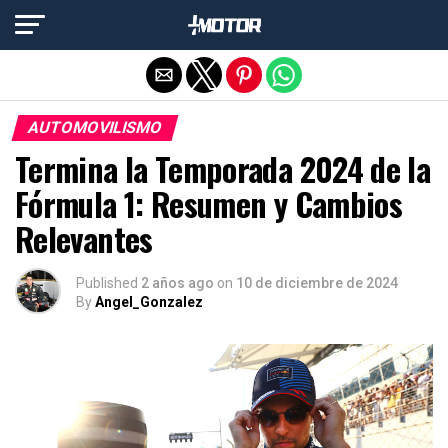
Salir de la versión móvil
AUTOMOVILISMO
Termina la Temporada 2024 de la
Fórmula 1: Resumen y Cambios
Relevantes
Published
2 años ago
on
10 de diciembre de 2024
By
Angel_Gonzalez