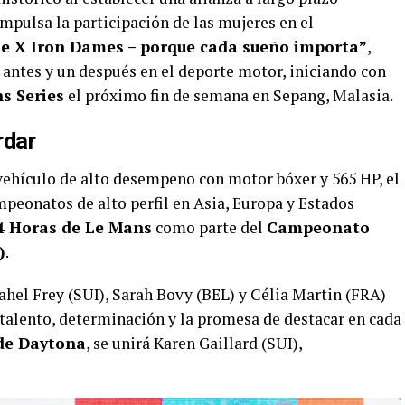
 impulsa la participación de las mujeres en el
e X Iron Dames – porque cada sueño importa”
,
antes y un después en el deporte motor, iniciando con
s Series
el próximo fin de semana en Sepang, Malasia.
rdar
 vehículo de alto desempeño con motor bóxer y 565 HP, el
peonatos de alto perfil en Asia, Europa y Estados
4 Horas de Le Mans
como parte del
Campeonato
)
.
ahel Frey (SUI), Sarah Bovy (BEL) y Célia Martin (FRA)
alento, determinación y la promesa de destacar en cada
de Daytona
, se unirá Karen Gaillard (SUI),