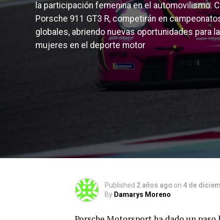
la participación femenina en el automovilismo. 
Porsche 911 GT3 R, competirán en campeonato
globales, abriendo nuevas oportunidades para l
mujeres en el deporte motor
Published
2 años ago
on
4 de dicie
By
Damarys Moreno
Porsche Motorsport ha dado un paso hi