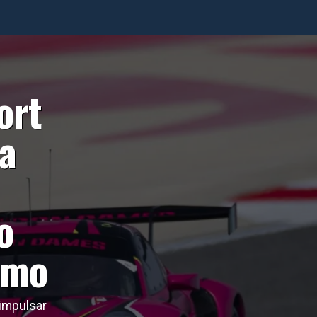
ort
a
o
smo
impulsar