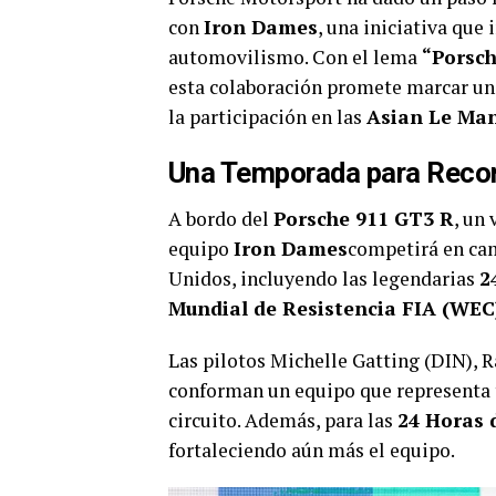
con
Iron Dames
, una iniciativa que
automovilismo. Con el lema
“Porsch
esta colaboración promete marcar un 
la participación en las
Asian Le Man
Una Temporada para Reco
A bordo del
Porsche 911 GT3 R
, un
equipo
Iron Dames
competirá en cam
Unidos, incluyendo las legendarias
2
Mundial de Resistencia FIA (WEC
Las pilotos Michelle Gatting (DIN), R
conforman un equipo que representa t
circuito. Además, para las
24 Horas 
fortaleciendo aún más el equipo.