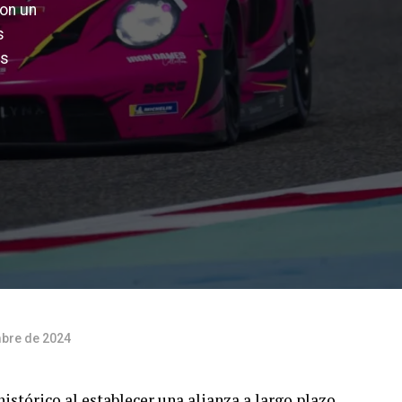
Con un
s
as
mbre de 2024
stórico al establecer una alianza a largo plazo