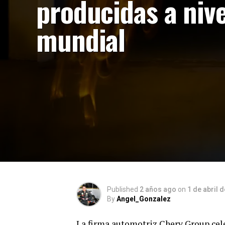
producidas a nive
mundial
Published
2 años ago
on
1 de abril 
By
Angel_Gonzalez
La firma automotriz Chery Group celeb