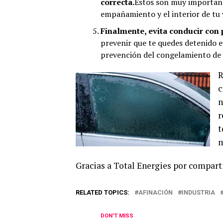
correcta.
Estos son muy important
empañamiento y el interior de tu 
Finalmente, evita conducir con
prevenir que te quedes detenido e
prevención del congelamiento de g
R
c
n
r
t
m
Gracias a Total Energies por compart
RELATED TOPICS:
AFINACIÓN
INDUSTRIA
DON'T MISS