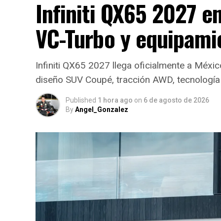
Infiniti QX65 2027 e
VC-Turbo y equipami
Infiniti QX65 2027 llega oficialmente a Méx
diseño SUV Coupé, tracción AWD, tecnología
Published
1 hora ago
on
6 de agosto de 2026
By
Angel_Gonzalez