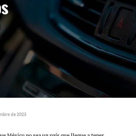
os
o
embre de 2023
ue México no sea un país que llegue a tener