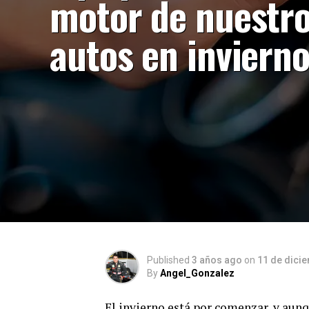
motor de nuestr
autos en inviern
Published
3 años ago
on
11 de dici
By
Angel_Gonzalez
El invierno está por comenzar, y aunq