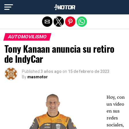
Salir de la versión móvil
AUTOMOVILISMO
Tony Kanaan anuncia su retiro
de IndyCar
Published
3 años ago
on
15 de febrero de 2023
By
masmotor
Hoy, con
un video
en sus
redes
sociales,