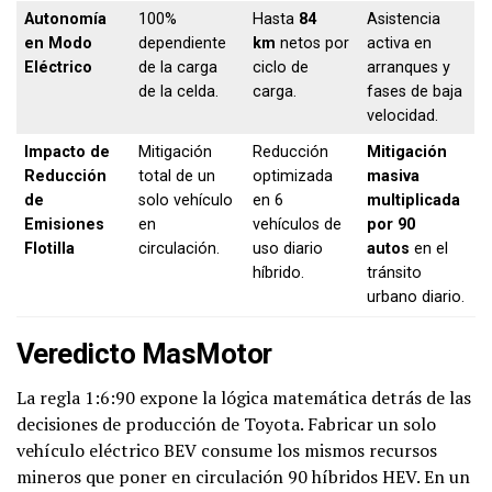
Autonomía
100%
Hasta
84
Asistencia
en Modo
dependiente
km
netos por
activa en
Eléctrico
de la carga
ciclo de
arranques y
de la celda.
carga.
fases de baja
velocidad.
Impacto de
Mitigación
Reducción
Mitigación
Reducción
total de un
optimizada
masiva
de
solo vehículo
en 6
multiplicada
Emisiones
en
vehículos de
por 90
Flotilla
circulación.
uso diario
autos
en el
híbrido.
tránsito
urbano diario.
Veredicto MasMotor
La regla 1:6:90 expone la lógica matemática detrás de las
decisiones de producción de Toyota. Fabricar un solo
vehículo eléctrico BEV consume los mismos recursos
mineros que poner en circulación 90 híbridos HEV. En un