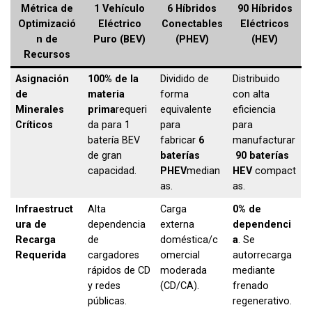
Métrica de
1 Vehículo
6 Híbridos
90 Híbridos
Optimizació
Eléctrico
Conectables
Eléctricos
n de
Puro (BEV)
(PHEV)
(HEV)
Recursos
Asignación
100% de la
Dividido de
Distribuido
de
materia
forma
con alta
Minerales
prima
requeri
equivalente
eficiencia
Críticos
da para 1
para
para
batería BEV
fabricar
6
manufacturar
de gran
baterías
90 baterías
capacidad.
PHEV
median
HEV
compact
as.
as.
Infraestruct
Alta
Carga
0% de
ura de
dependencia
externa
dependenci
Recarga
de
doméstica/c
a
. Se
Requerida
cargadores
omercial
autorrecarga
rápidos de CD
moderada
mediante
y redes
(CD/CA).
frenado
públicas.
regenerativo.