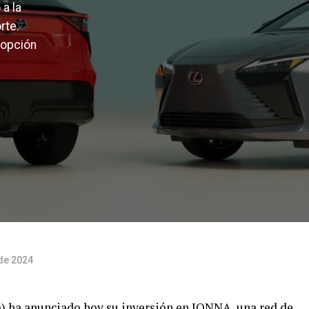
a la
rte.
dopción
 de 2024
 ha anunciado hoy su inversión en IONNA, una red de