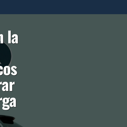
n la
cos
rar
rga