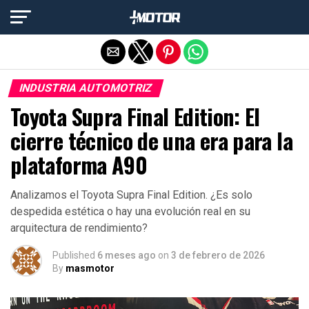
Salir de la versión móvil
INDUSTRIA AUTOMOTRIZ
Toyota Supra Final Edition: El
cierre técnico de una era para la
plataforma A90
Analizamos el Toyota Supra Final Edition. ¿Es solo
despedida estética o hay una evolución real en su
arquitectura de rendimiento?
Published
6 meses ago
on
3 de febrero de 2026
By
masmotor