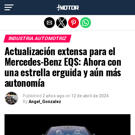
Salir de la versión móvil
INDUSTRIA AUTOMOTRIZ
Actualización extensa para el
Mercedes-Benz EQS: Ahora con
una estrella erguida y aún más
autonomía
Published
2 años ago
on
12 de abril de 2024
By
Angel_Gonzalez