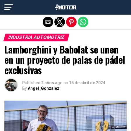
Salir de la versión móvil
INDUSTRIA AUTOMOTRIZ
Lamborghini y Babolat se unen
en un proyecto de palas de pádel
exclusivas
Published
2 años ago
on
15 de abril de 2024
By
Angel_Gonzalez