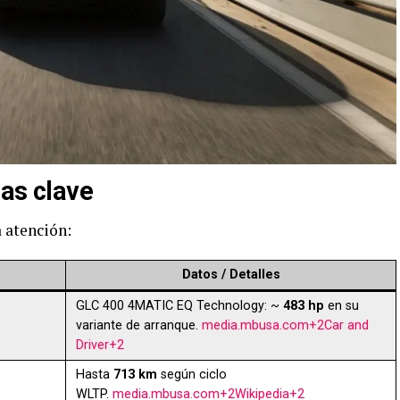
cas clave
a atención:
Datos / Detalles
GLC 400 4MATIC EQ Technology: ~
483 hp
en su
variante de arranque.
media.mbusa.com+2Car and
Driver+2
Hasta
713 km
según ciclo
WLTP.
media.mbusa.com+2Wikipedia+2