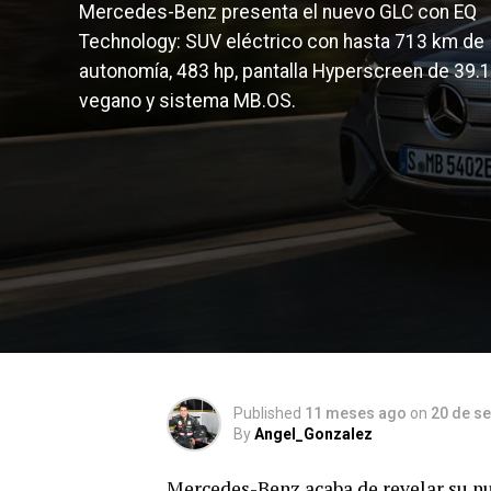
Mercedes-Benz presenta el nuevo GLC con EQ
Technology: SUV eléctrico con hasta 713 km de
autonomía, 483 hp, pantalla Hyperscreen de 39.1”,
vegano y sistema MB.OS.
Published
11 meses ago
on
20 de s
By
Angel_Gonzalez
Mercedes-Benz acaba de revelar su 