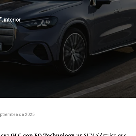
 interior
eptiembre de 2025
nuevo
GLC con EQ Technology
, un SUV eléctrico que