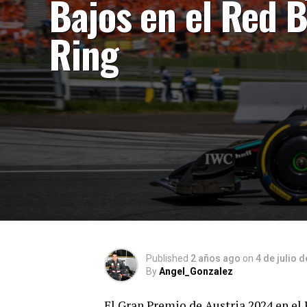
Bajos en el Red B
Ring
Published
2 años ago
on
4 de julio 
By
Angel_Gonzalez
El Gran Premio de Austria 2024 en el 