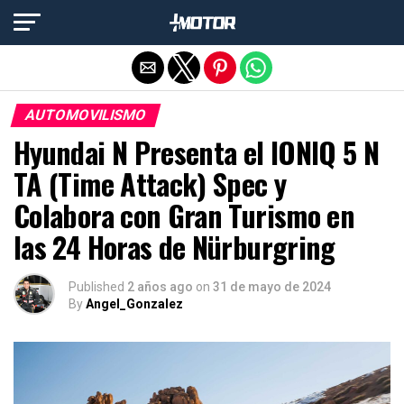
Salir de la versión móvil
AUTOMOVILISMO
Hyundai N Presenta el IONIQ 5 N
TA (Time Attack) Spec y
Colabora con Gran Turismo en
las 24 Horas de Nürburgring
Published
2 años ago
on
31 de mayo de 2024
By
Angel_Gonzalez