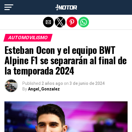
Salir de la versión móvil
AUTOMOVILISMO
Esteban Ocon y el equipo BWT
Alpine F1 se separarán al final de
la temporada 2024
Published
2 años ago
on
3 de junio de 2024
By
Angel_Gonzalez