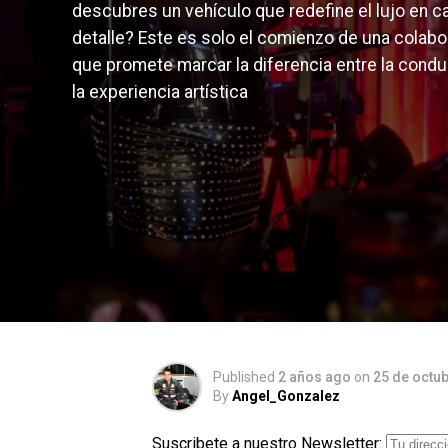
descubres un vehículo que redefine el lujo en c
detalle? Este es solo el comienzo de una colabo
que promete marcar la diferencia entre la condu
la experiencia artística
Published
2 años ago
on
25 de octu
By
Angel_Gonzalez
Suscribete a nuestro Newsletter: