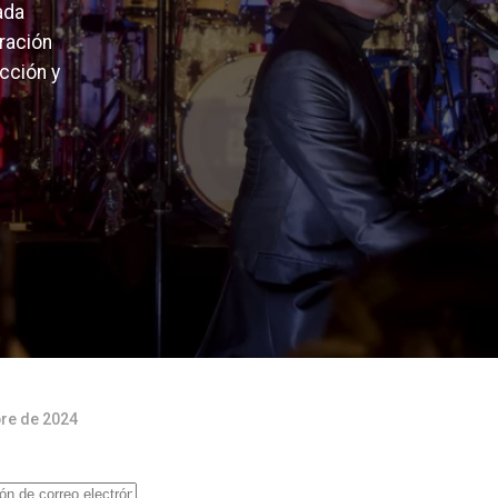
ada
ración
cción y
bre de 2024