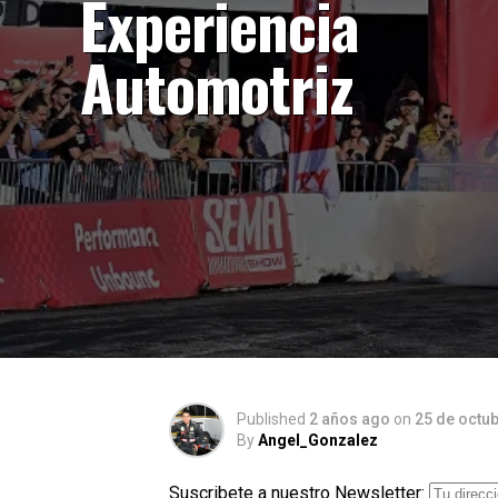
Experiencia
Automotriz
Published
2 años ago
on
25 de octu
By
Angel_Gonzalez
Suscribete a nuestro Newsletter: