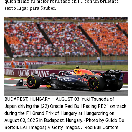
quien firmó su mejor resultado en F1 con un brillante
sexto lugar para Sauber.
BUDAPEST, HUNGARY – AUGUST 03: Yuki Tsunoda of
Japan driving the (22) Oracle Red Bull Racing RB21 on track
during the F1 Grand Prix of Hungary at Hungaroring on
August 03, 2025 in Budapest, Hungary. (Photo by Guido De
Bortoli/LAT Images) // Getty Images / Red Bull Content