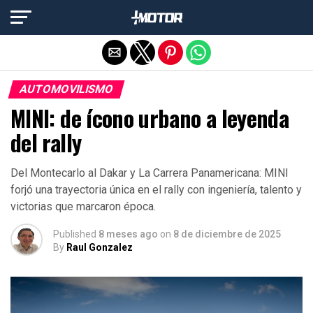
Salir de la versión móvil
AUTOMOVILISMO
MINI: de ícono urbano a leyenda
del rally
Del Montecarlo al Dakar y La Carrera Panamericana: MINI
forjó una trayectoria única en el rally con ingeniería, talento y
victorias que marcaron época.
Published
8 meses ago
on
8 de diciembre de 2025
By
Raul Gonzalez