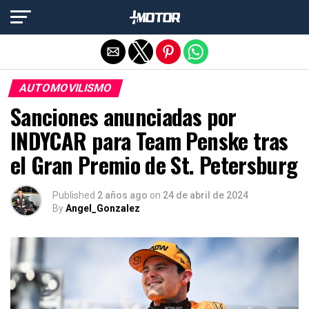
Salir de la versión móvil
AUTOMOVILISMO
Sanciones anunciadas por
INDYCAR para Team Penske tras
el Gran Premio de St. Petersburg
Published
2 años ago
on
24 de abril de 2024
By
Angel_Gonzalez