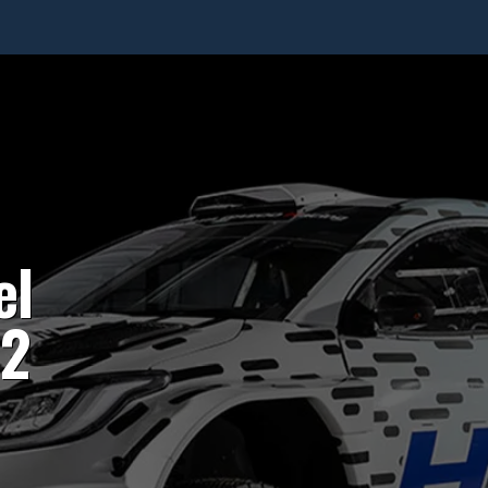
el
H2