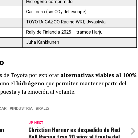
Hidrógeno comprimido
Casi cero (sin CO₂ del escape)
TOYOTA GAZOO Racing WRT, Jyväskylä
Rally de Finlandia 2025 – tramos Harju
Juha Kankkunen
ro
os de Toyota por explorar
alternativas viables al 100%
como el
hidrógeno
que permiten mantener parte del
puesta y la emoción al volante.
CAR
INDUSTRIA
RALLY
UP NEXT
an
Christian Horner es despedido de Red
Bull Racing tras 20 años al frente del