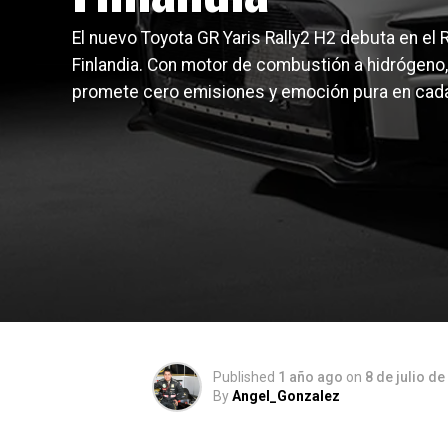
El nuevo Toyota GR Yaris Rally2 H2 debuta en el R
Finlandia. Con motor de combustión a hidrógeno,
promete cero emisiones y emoción pura en cad
Published
1 año ago
on
8 de julio d
By
Angel_Gonzalez