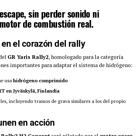
escape, sin perder sonido ni
motor de combustión real.
en el corazón del rally
 del
GR Yaris Rally2
, homologado para la categoría
iones importantes para adaptar el sistema de hidrógeno:
e usa
hidrógeno comprimido
 en Jyväskylä, Finlandia
les, incluyendo tramos de grava similares a los del propio
unen en acción
 Rally2 H2 Concept
será pilotado por el
cuatro veces