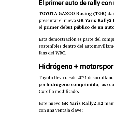
El primer auto de rally co
TOYOTA GAZOO Racing (TGR)
dar
presentar el nuevo
GR Yaris Rally2
el
primer debut público de un aut
Esta demostración es parte del compr
sostenibles dentro del automovilismo
fans del WRC.
Hidrógeno + motorsport
Toyota lleva desde 2021 desarrollan
por
hidrógeno comprimido
, las cu
Corolla modificado.
Este nuevo
GR Yaris Rally2 H2
manti
con una ventaja clave: