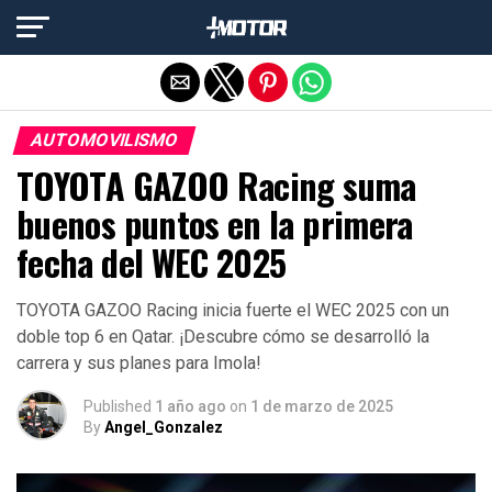
Salir de la versión móvil
AUTOMOVILISMO
TOYOTA GAZOO Racing suma
buenos puntos en la primera
fecha del WEC 2025
TOYOTA GAZOO Racing inicia fuerte el WEC 2025 con un
doble top 6 en Qatar. ¡Descubre cómo se desarrolló la
carrera y sus planes para Imola!
Published
1 año ago
on
1 de marzo de 2025
By
Angel_Gonzalez