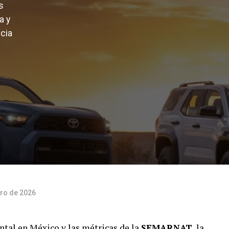
s
a y
ncia
ro de 2026
ntal en México y las métricas de la
SEMARNAT
, la