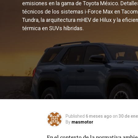
emisiones en la gama de Toyota México. Detalle
técnicos de los sistemas i-Force Max en Tacom
Tundra, la arquitectura mHEV de Hilux y la eficie
térmica en SUVs híbridas.
Published
6 meses ago
on
30 de ene
By
masmotor
En el contexto de la normativa ambie