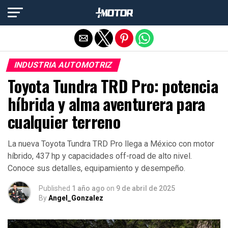
Salir de la versión móvil
INDUSTRIA AUTOMOTRIZ
Toyota Tundra TRD Pro: potencia
híbrida y alma aventurera para
cualquier terreno
La nueva Toyota Tundra TRD Pro llega a México con motor
híbrido, 437 hp y capacidades off-road de alto nivel.
Conoce sus detalles, equipamiento y desempeño.
Published
1 año ago
on
9 de abril de 2025
By
Angel_Gonzalez