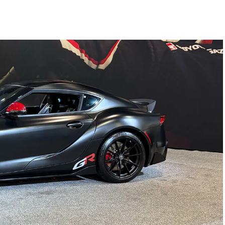
 de 892 hp para el Off-Road
egmento de las SUVs de aventura al introducir una
de un hiperauto. Desarrollada sobre la
to global que requirió una inversión superior a
de lujo integra un motor térmico de 2.0 litros
s
. El resultado es un rendimiento brutal de
892 hp
rmiten catapultar su masa de 0 a 100 km/h en
erreno incluye:
O4
) de 34.13 kWh con certificación de sellado IP68 contra
clo WLTC) y un rango combinado que roza los
1,300