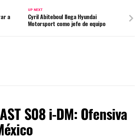
UP NEXT
rar a
Cyril Abiteboul llega Hyundai
Motorsport como jefe de equipo
AST S08 i-DM: Ofensiva
 México