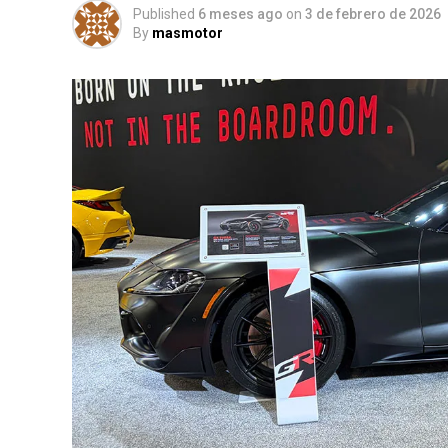
Published
6 meses ago
on
3 de febrero de 2026
By
masmotor
JETOUR G700: Ingeniería extrema
Técnicamente, la JETOUR G700 sacude el s
configuración mecánica que parece sacada 
arquitectura electrificada
GAIA
—un proyec
los
700 millones de dólares
—, esta SUV 
turbo acoplado a
tres motores eléctrico
y 837 lb-pie de torque
, cifras que le pe
apenas
4.8 segundos
.
La gestión de energía y capacidades todot
Una batería de litio-ferrofosfato (
LiFeP
agua y polvo.
Autonomía 100% eléctrica de 100 km (ci