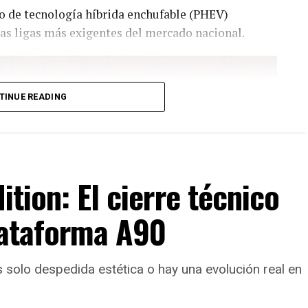
io de tecnología híbrida enchufable (PHEV)
as ligas más exigentes del mercado nacional.
TINUE READING
ition: El cierre técnico
lataforma A90
s solo despedida estética o hay una evolución real en