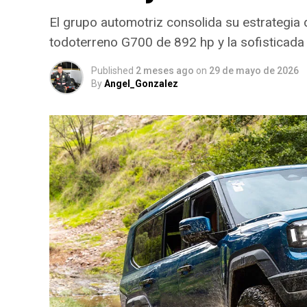
El grupo automotriz consolida su estrategia 
todoterreno G700 de 892 hp y la sofisticada 
Published
2 meses ago
on
29 de mayo de 2026
By
Angel_Gonzalez