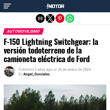
Salir de la versión móvil
AUTOMOVILISMO
F-150 Lightning Switchgear: la
versión todoterreno de la
camioneta eléctrica de Ford
Published
3 años ago
on
25 de enero de 2024
By
Angel_Gonzalez