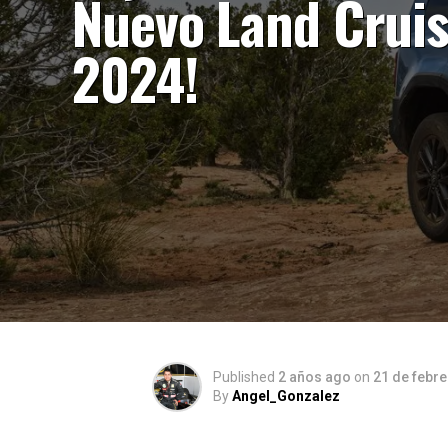
Nuevo Land Cruis
2024!
Published
2 años ago
on
21 de febr
By
Angel_Gonzalez